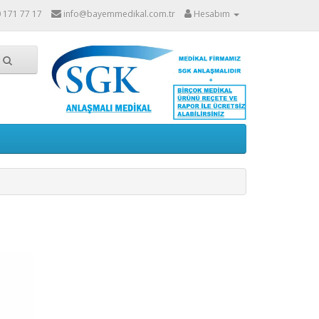
0 171 77 17
info@bayemmedikal.com.tr
Hesabım